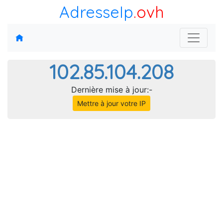
AdresseIp
.ovh
102.85.104.208
Dernière mise à jour:-
Mettre à jour votre IP