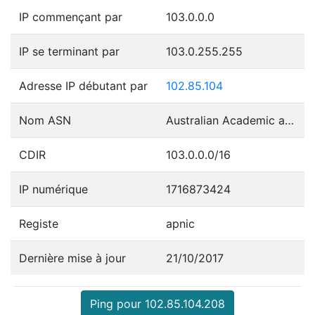
IP commençant par
103.0.0.0
IP se terminant par
103.0.255.255
Adresse IP débutant par
102.85.104
Nom ASN
Australian Academic and Reasearch Network (AARNet)
CDIR
103.0.0.0/16
IP numérique
1716873424
Registe
apnic
Dernière mise à jour
21/10/2017
Ping pour 102.85.104.208