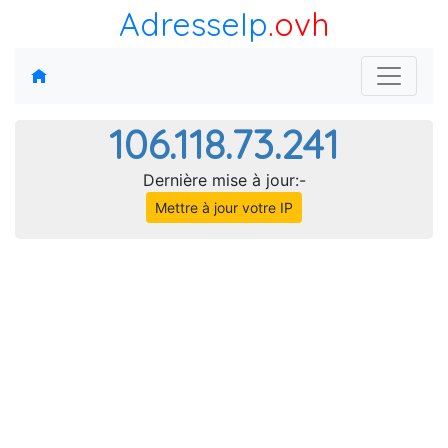
AdresseIp
.ovh
106.118.73.241
Dernière mise à jour:-
Mettre à jour votre IP