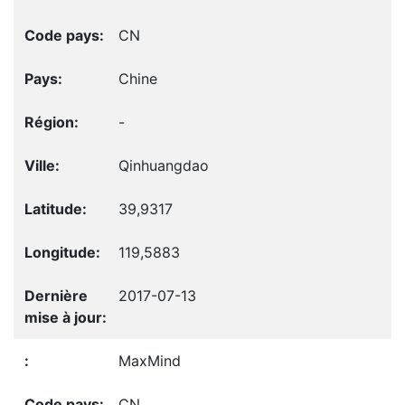
CN
Chine
-
Qinhuangdao
39,9317
119,5883
2017-07-13
MaxMind
CN