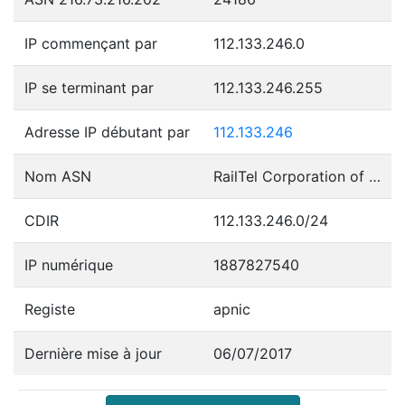
IP commençant par
112.133.246.0
IP se terminant par
112.133.246.255
Adresse IP débutant par
112.133.246
Nom ASN
RailTel Corporation of India Ltd., Internet Service Provider, New Delhi
CDIR
112.133.246.0/24
IP numérique
1887827540
Registe
apnic
Dernière mise à jour
06/07/2017