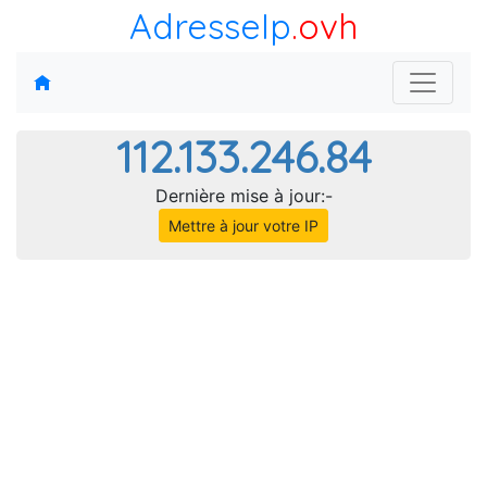
AdresseIp
.ovh
112.133.246.84
Dernière mise à jour:-
Mettre à jour votre IP