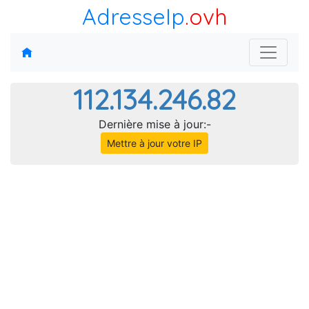
AdresseIp
.ovh
112.134.246.82
Dernière mise à jour:-
Mettre à jour votre IP