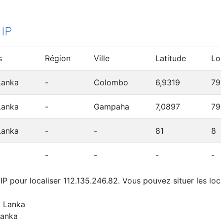
 IP
s
Région
Ville
Latitude
Lo
Lanka
-
Colombo
6,9319
79
Lanka
-
Gampaha
7,0897
79
Lanka
-
-
81
8
-
-
-
-
P pour localiser 112.135.246.82. Vous pouvez situer les loc
i Lanka
Lanka