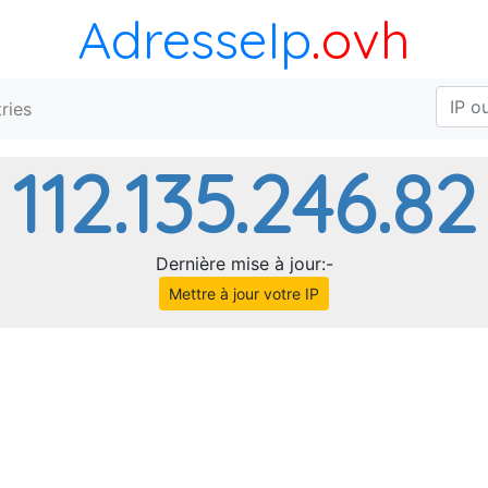
AdresseIp
.ovh
ries
112.135.246.82
Dernière mise à jour:-
Mettre à jour votre IP