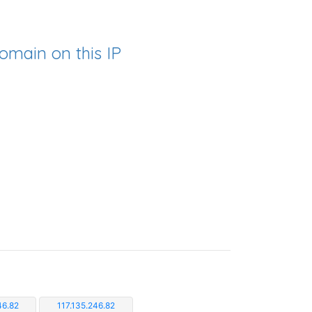
omain on this IP
46.82
117.135.246.82