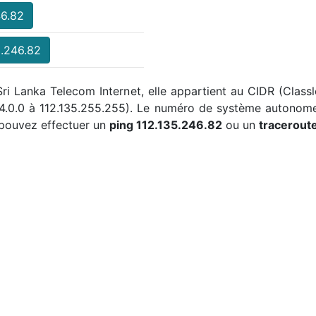
46.82
5.246.82
Sri Lanka Telecom Internet, elle appartient au CIDR (Classl
34.0.0 à 112.135.255.255). Le numéro de système autonom
 pouvez effectuer un
ping 112.135.246.82
ou un
tracerout