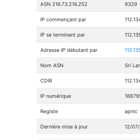
ASN 216.73.216.252
9329
IP commençant par
112.13
IP se terminant par
112.13
Adresse IP débutant par
112.13
Nom ASN
Sri La
CDIR
112.13
IP numérique
18879
Registe
apnic
Dernière mise à jour
12/07