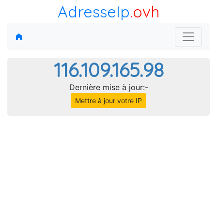
AdresseIp
.ovh
116.109.165.98
Dernière mise à jour:-
Mettre à jour votre IP