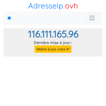
AdresseIp
.ovh
116.111.165.96
Dernière mise à jour:-
Mettre à jour votre IP