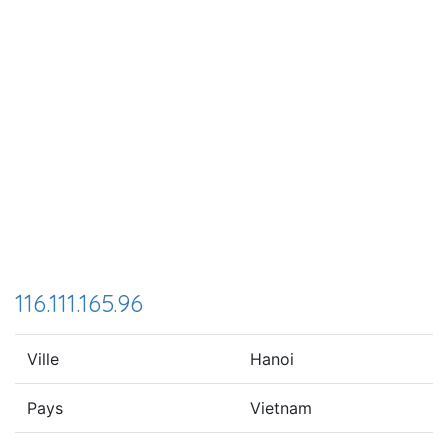
116.111.165.96
Ville
Hanoi
Pays
Vietnam