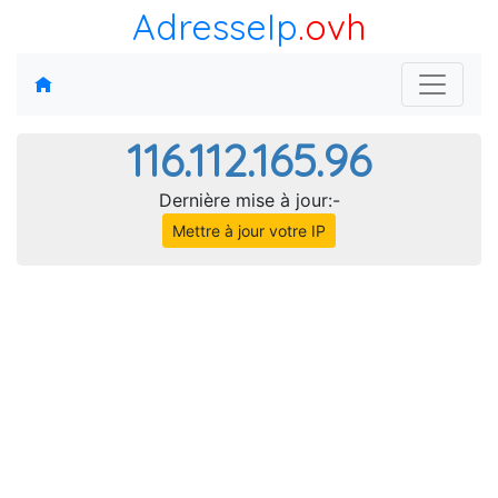
AdresseIp
.ovh
116.112.165.96
Dernière mise à jour:-
Mettre à jour votre IP