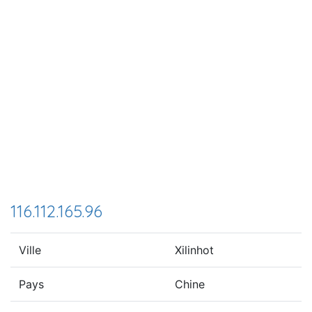
116.112.165.96
Ville
Xilinhot
Pays
Chine