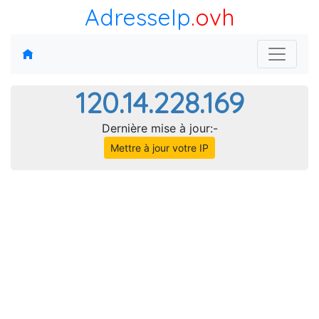
AdresseIp
.ovh
120.14.228.169
Dernière mise à jour:-
Mettre à jour votre IP