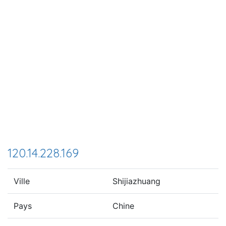
120.14.228.169
Ville
Shijiazhuang
Pays
Chine