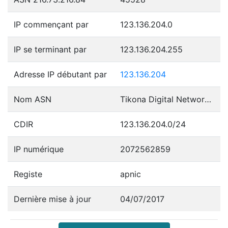
IP commençant par
123.136.204.0
IP se terminant par
123.136.204.255
Adresse IP débutant par
123.136.204
Nom ASN
Tikona Digital Networks Pvt Ltd.
CDIR
123.136.204.0/24
IP numérique
2072562859
Registe
apnic
Dernière mise à jour
04/07/2017