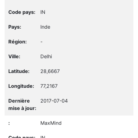
IN
Inde
-
Delhi
28,6667
77,2167
2017-07-04
MaxMind
IN