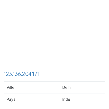
123.136.204.171
Ville
Delhi
Pays
Inde