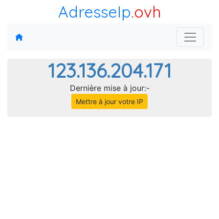
AdresseIp
.ovh
123.136.204.171
Dernière mise à jour:-
Mettre à jour votre IP