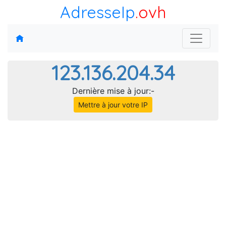
AdresseIp
.ovh
123.136.204.34
Dernière mise à jour:-
Mettre à jour votre IP