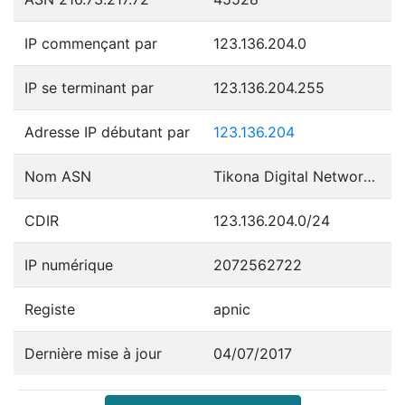
IP commençant par
123.136.204.0
IP se terminant par
123.136.204.255
Adresse IP débutant par
123.136.204
Nom ASN
Tikona Digital Networks Pvt Ltd.
CDIR
123.136.204.0/24
IP numérique
2072562722
Registe
apnic
Dernière mise à jour
04/07/2017