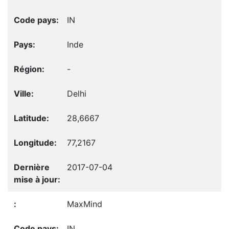
IN
Inde
-
Delhi
28,6667
77,2167
2017-07-04
MaxMind
IN