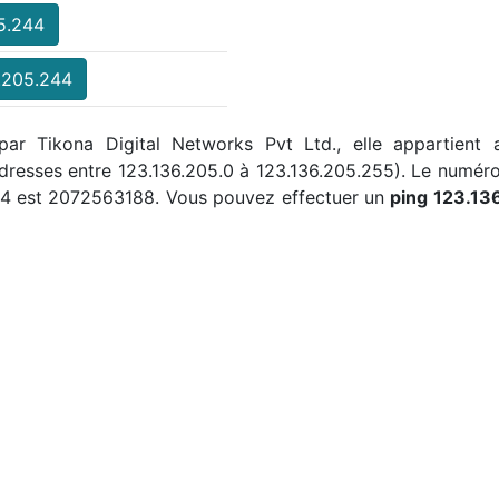
5.244
.205.244
 par Tikona Digital Networks Pvt Ltd., elle appartient 
 adresses entre 123.136.205.0 à 123.136.205.255). Le num
244 est 2072563188. Vous pouvez effectuer un
ping 123.13