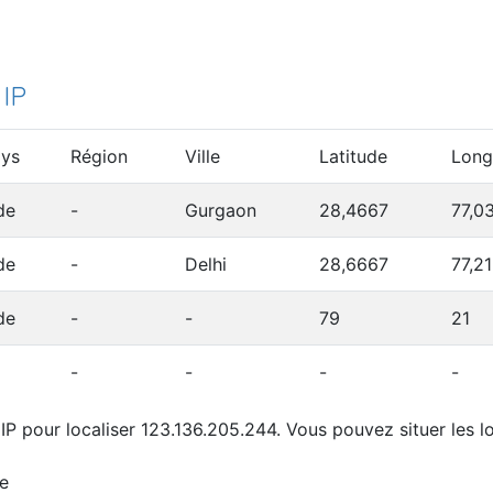
 IP
ys
Région
Ville
Latitude
Long
de
-
Gurgaon
28,4667
77,0
de
-
Delhi
28,6667
77,2
de
-
-
79
21
-
-
-
-
IP pour localiser 123.136.205.244. Vous pouvez situer les lo
e