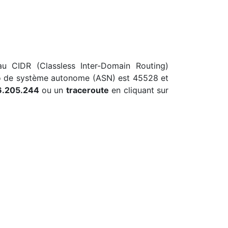
au CIDR (Classless Inter-Domain Routing)
éro de système autonome (ASN) est 45528 et
6.205.244
ou un
traceroute
en cliquant sur