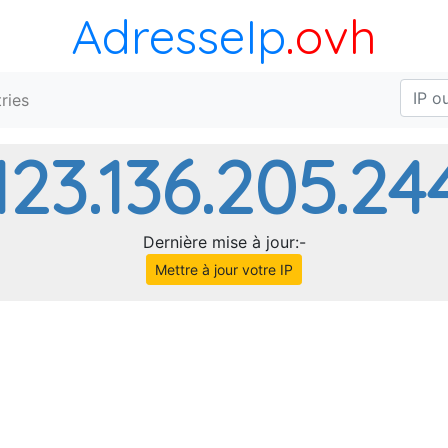
AdresseIp
.ovh
ries
123.136.205.24
Dernière mise à jour:-
Mettre à jour votre IP