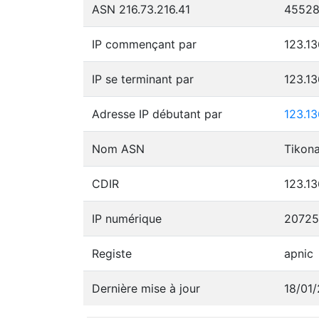
ASN 216.73.216.41
4552
IP commençant par
123.13
IP se terminant par
123.1
Adresse IP débutant par
123.1
Nom ASN
CDIR
123.13
IP numérique
20725
Registe
apnic
Dernière mise à jour
18/01