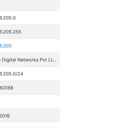
8
6.205.0
36.205.255
36.205
Tikona Digital Networks Pvt Ltd.
6.205.0/24
63188
/2018