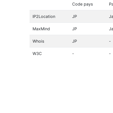
Code pays
P
IP2Location
JP
J
MaxMind
JP
J
Whois
JP
-
W3C
-
-