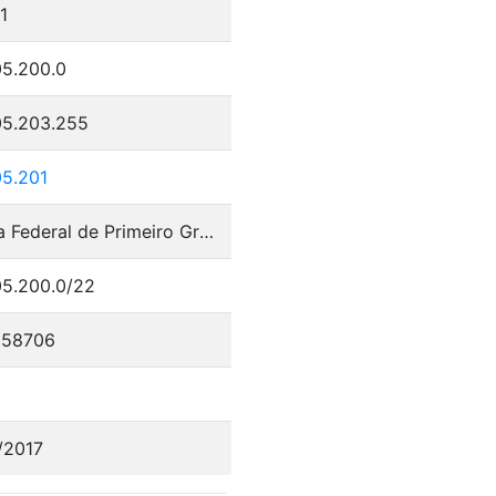
1
05.200.0
05.203.255
05.201
Justica Federal de Primeiro Grau no RS
05.200.0/22
058706
/2017