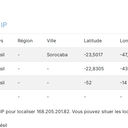
 IP
ys
Région
Ville
Latitude
Lon
sil
-
Sorocaba
-23,5017
-47
sil
-
-
-22,8305
-43
sil
-
-
-52
-14
-
-
-
-
IP pour localiser 168.205.201.82. Vous pouvez situer les loc
ésil