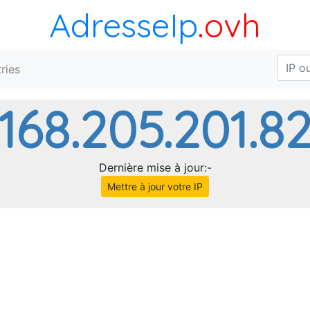
AdresseIp
.ovh
ries
168.205.201.8
Dernière mise à jour:-
Mettre à jour votre IP