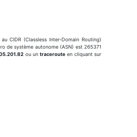
t au CIDR (Classless Inter-Domain Routing)
méro de système autonome (ASN) est 265371
205.201.82
ou un
traceroute
en cliquant sur