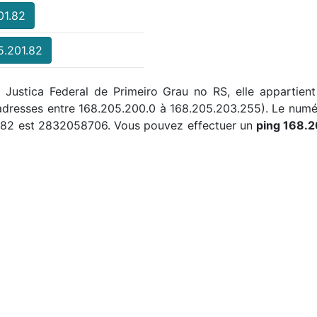
01.82
5.201.82
r Justica Federal de Primeiro Grau no RS, elle appartien
s adresses entre 168.205.200.0 à 168.205.203.255). Le nu
1.82 est 2832058706. Vous pouvez effectuer un
ping 168.