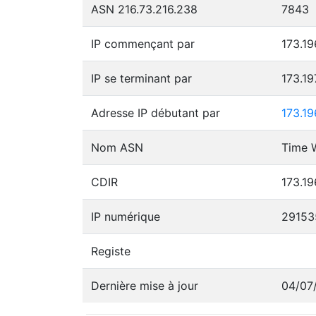
ASN 216.73.216.238
7843
IP commençant par
173.19
IP se terminant par
173.19
Adresse IP débutant par
173.19
Nom ASN
Time W
CDIR
173.19
IP numérique
29153
Registe
Dernière mise à jour
04/07