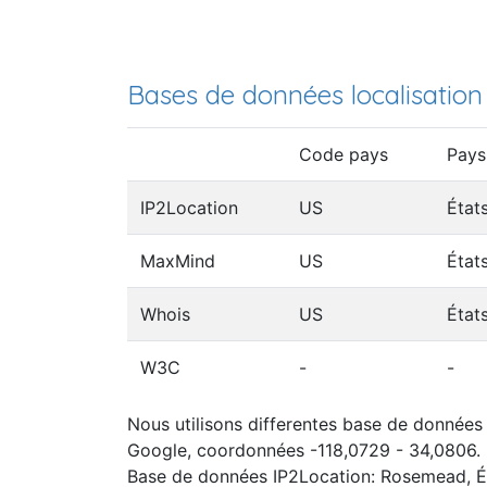
Bases de données localisation
Code pays
Pays
IP2Location
US
État
MaxMind
US
État
Whois
US
État
W3C
-
-
Nous utilisons differentes base de données I
Google, coordonnées -118,0729 - 34,0806.
Base de données IP2Location: Rosemead, É