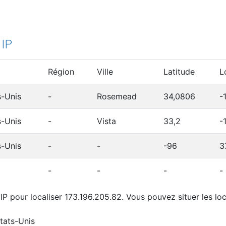
 IP
Région
Ville
Latitude
L
s-Unis
-
Rosemead
34,0806
-
s-Unis
-
Vista
33,2
-
s-Unis
-
-
-96
3
-
-
-
-
P pour localiser 173.196.205.82. Vous pouvez situer les loc
tats-Unis