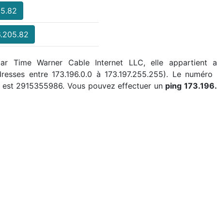
05.82
6.205.82
par Time Warner Cable Internet LLC, elle appartient 
 adresses entre 173.196.0.0 à 173.197.255.255). Le numé
82 est 2915355986. Vous pouvez effectuer un
ping 173.196