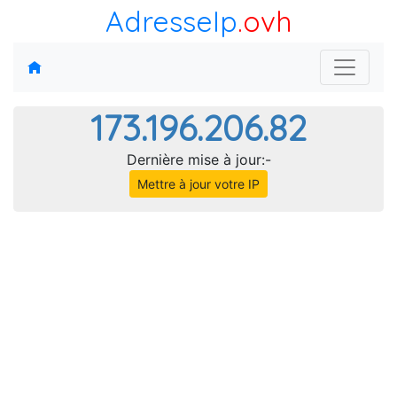
AdresseIp
.ovh
173.196.206.82
Dernière mise à jour:-
Mettre à jour votre IP