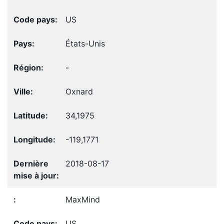
US
États-Unis
-
Oxnard
34,1975
-119,1771
2018-08-17
MaxMind
US