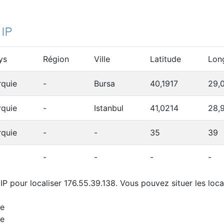
 IP
ys
Région
Ville
Latitude
Lon
rquie
-
Bursa
40,1917
29,
rquie
-
Istanbul
41,0214
28,
rquie
-
-
35
39
-
-
-
-
P pour localiser 176.55.39.138. Vous pouvez situer les loca
ie
ie