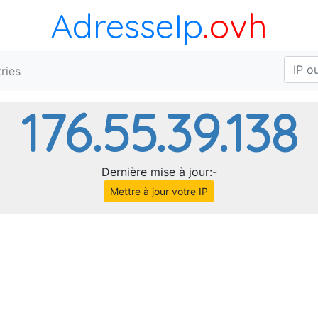
AdresseIp
.ovh
ries
176.55.39.138
Dernière mise à jour:-
Mettre à jour votre IP