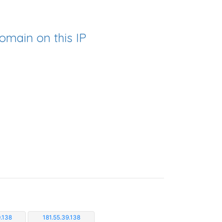
omain on this IP
.138
181.55.39.138