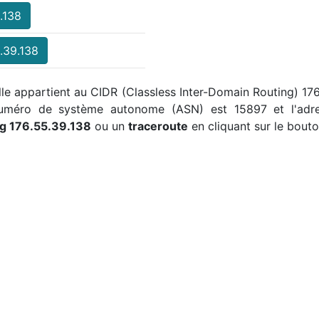
.138
.39.138
elle appartient au CIDR (Classless Inter-Domain Routing) 17
 numéro de système autonome (ASN) est 15897 et l'adre
ng 176.55.39.138
ou un
traceroute
en cliquant sur le bouto