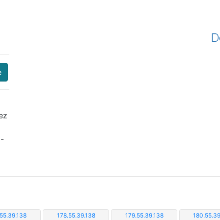
D
e
ez
i-
.55.39.138
178.55.39.138
179.55.39.138
180.55.39