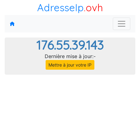
AdresseIp
.ovh
176.55.39.143
Dernière mise à jour:-
Mettre à jour votre IP