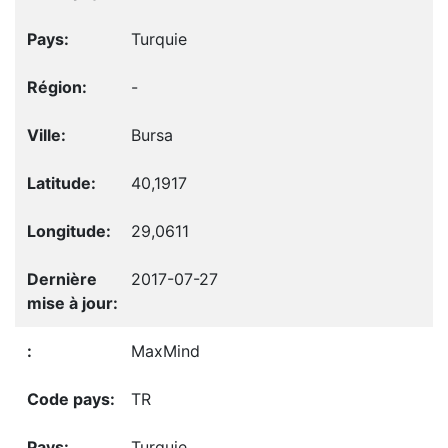
Turquie
-
Bursa
40,1917
29,0611
2017-07-27
MaxMind
TR
Turquie