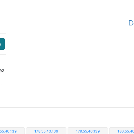
D
e
ez
i-
.55.40.139
178.55.40.139
179.55.40.139
180.55.40