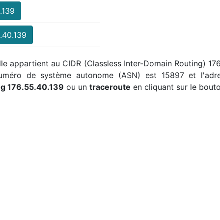
.139
.40.139
elle appartient au CIDR (Classless Inter-Domain Routing) 17
 numéro de système autonome (ASN) est 15897 et l'adre
ng 176.55.40.139
ou un
traceroute
en cliquant sur le bouto