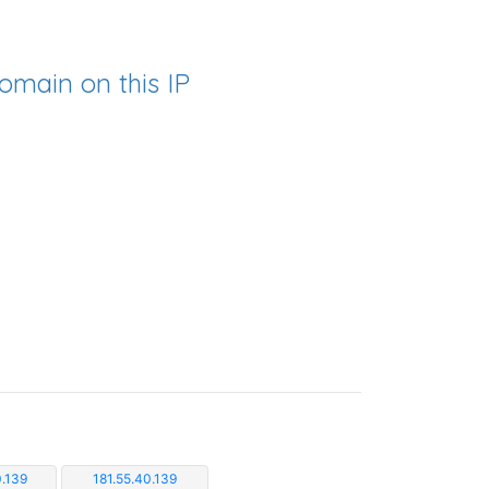
omain on this IP
.139
181.55.40.139