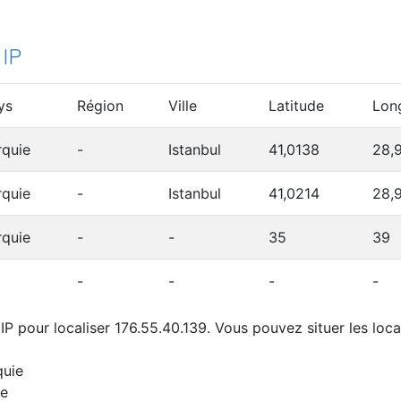
 IP
ys
Région
Ville
Latitude
Lon
rquie
-
Istanbul
41,0138
28,
rquie
-
Istanbul
41,0214
28,
rquie
-
-
35
39
-
-
-
-
P pour localiser 176.55.40.139. Vous pouvez situer les loca
quie
ie