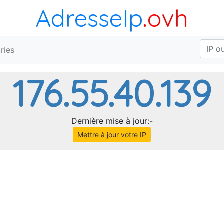
AdresseIp
.ovh
ries
176.55.40.139
Dernière mise à jour:-
Mettre à jour votre IP