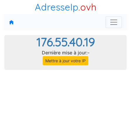
AdresseIp
.ovh
176.55.40.19
Dernière mise à jour:-
Mettre à jour votre IP