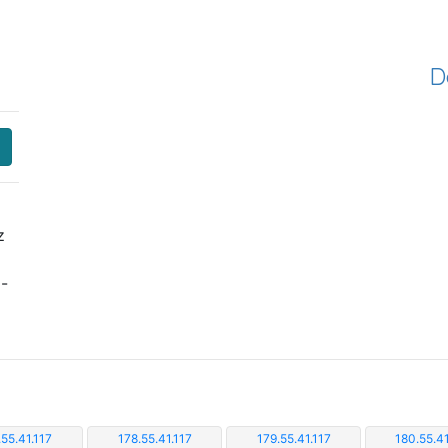
D
z
i-
.55.41.117
178.55.41.117
179.55.41.117
180.55.41