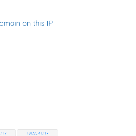
omain on this IP
.117
181.55.41.117