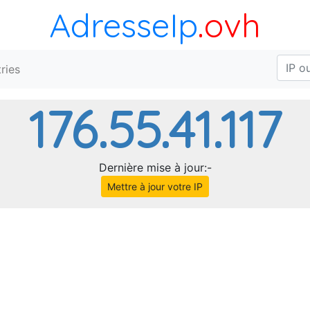
AdresseIp
.ovh
ries
176.55.41.117
Dernière mise à jour:-
Mettre à jour votre IP