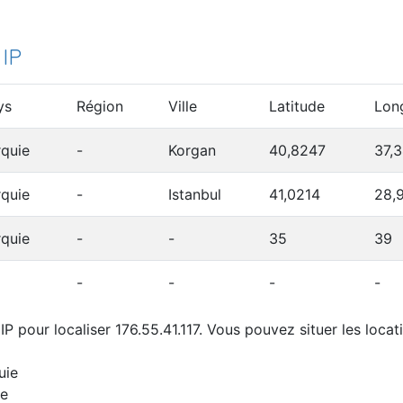
 IP
ys
Région
Ville
Latitude
Lon
rquie
-
Korgan
40,8247
37,
rquie
-
Istanbul
41,0214
28,
rquie
-
-
35
39
-
-
-
-
P pour localiser 176.55.41.117. Vous pouvez situer les locat
uie
ie