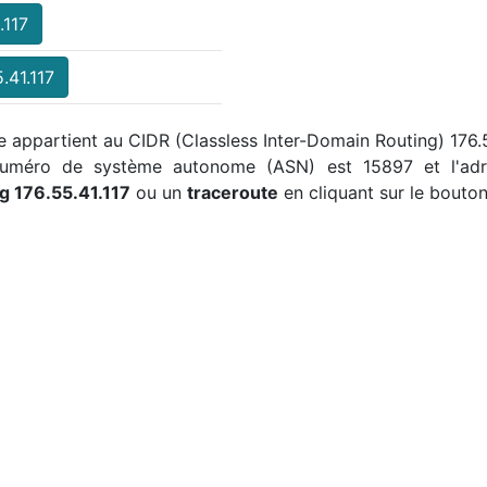
.117
.41.117
elle appartient au CIDR (Classless Inter-Domain Routing) 176
 numéro de système autonome (ASN) est 15897 et l'adre
g 176.55.41.117
ou un
traceroute
en cliquant sur le bouton