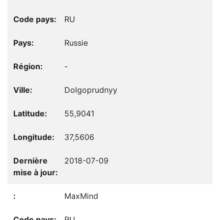
RU
Russie
-
Dolgoprudnyy
55,9041
37,5606
2018-07-09
MaxMind
RU