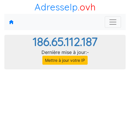
AdresseIp
.ovh
186.65.112.187
Dernière mise à jour:-
Mettre à jour votre IP