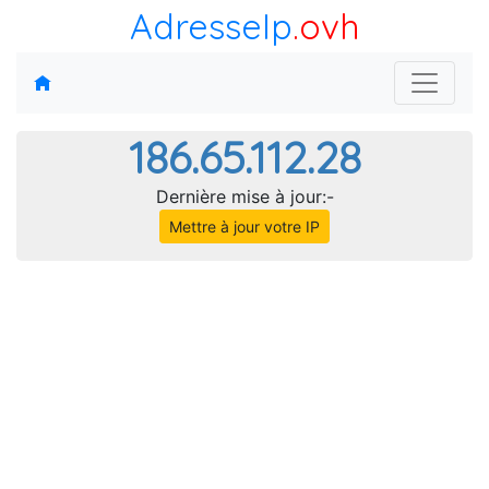
AdresseIp
.ovh
186.65.112.28
Dernière mise à jour:-
Mettre à jour votre IP