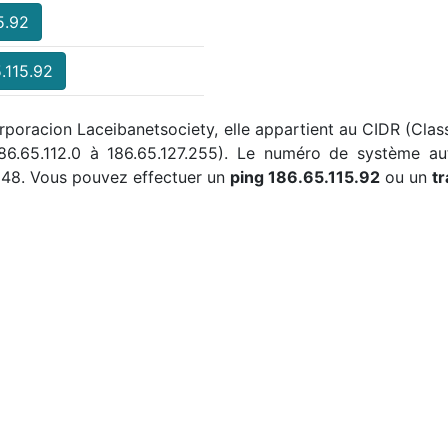
5.92
.115.92
orporacion Laceibanetsociety, elle appartient au CIDR (Clas
186.65.112.0 à 186.65.127.255). Le numéro de système a
548. Vous pouvez effectuer un
ping 186.65.115.92
ou un
t