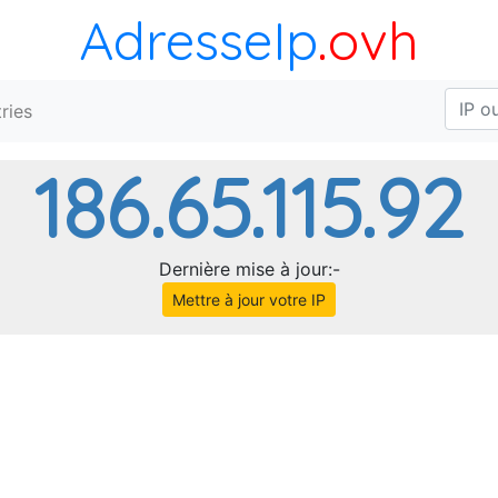
AdresseIp
.ovh
ries
186.65.115.92
Dernière mise à jour:-
Mettre à jour votre IP