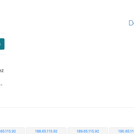
D
e
ez
i-
.65.115.92
188.65.115.92
189.65.115.92
190.65.11