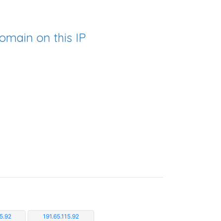
omain on this IP
5.92
191.65.115.92