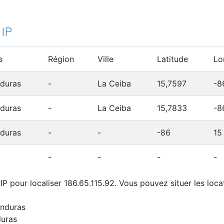
 IP
s
Région
Ville
Latitude
Lo
duras
-
La Ceiba
15,7597
-8
duras
-
La Ceiba
15,7833
-8
duras
-
-
-86
15
-
-
-
-
P pour localiser 186.65.115.92. Vous pouvez situer les locat
onduras
duras