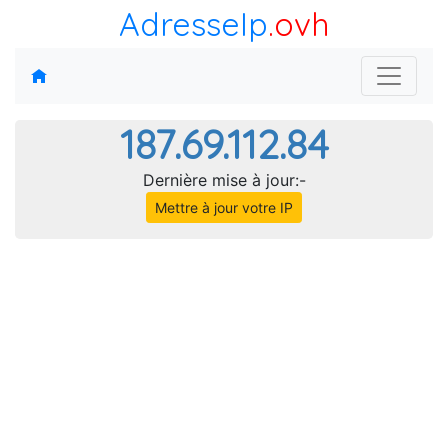
AdresseIp
.ovh
187.69.112.84
Dernière mise à jour:-
Mettre à jour votre IP