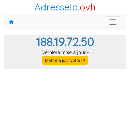
AdresseIp
.ovh
188.19.72.50
Dernière mise à jour:-
Mettre à jour votre IP