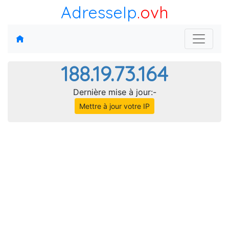
AdresseIp
.ovh
188.19.73.164
Dernière mise à jour:-
Mettre à jour votre IP