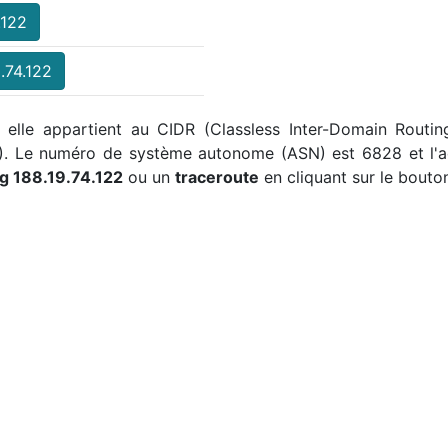
.122
.74.122
 , elle appartient au CIDR (Classless Inter-Domain Routin
5). Le numéro de système autonome (ASN) est 6828 et l'a
g 188.19.74.122
ou un
traceroute
en cliquant sur le bouto