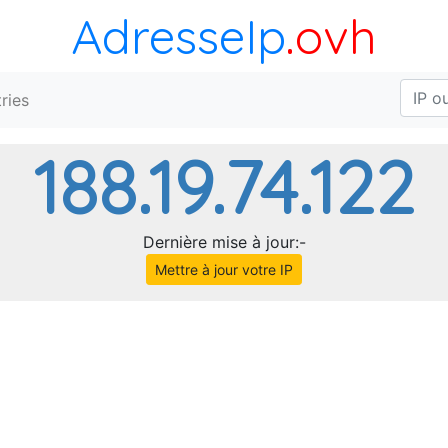
AdresseIp
.ovh
ries
188.19.74.122
Dernière mise à jour:-
Mettre à jour votre IP