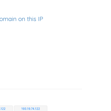
omain on this IP
.122
193.19.74.122