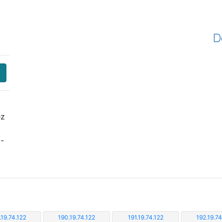
D
ez
i-
.19.74.122
190.19.74.122
191.19.74.122
192.19.74