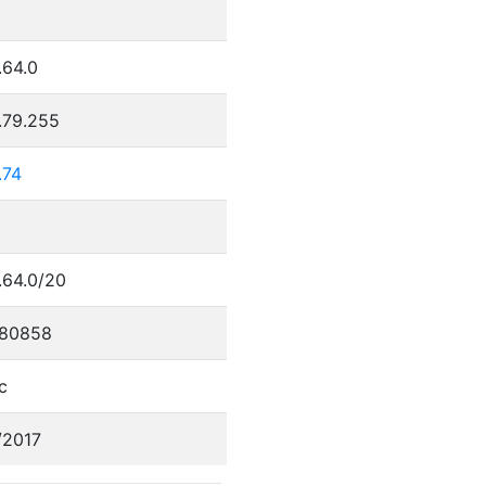
.64.0
.79.255
.74
.64.0/20
80858
c
/2017