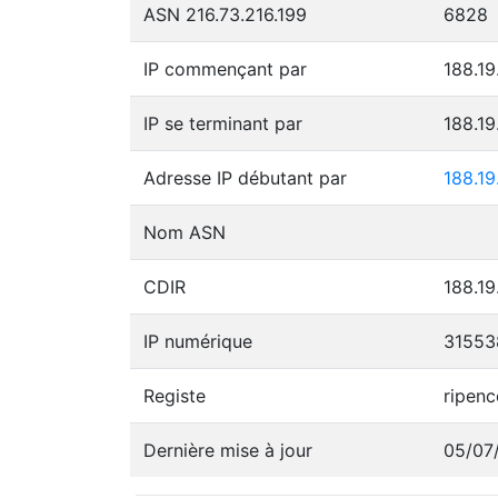
ASN 216.73.216.199
6828
IP commençant par
188.19
IP se terminant par
188.19
Adresse IP débutant par
188.19
Nom ASN
CDIR
188.19
IP numérique
31553
Registe
ripenc
Dernière mise à jour
05/07