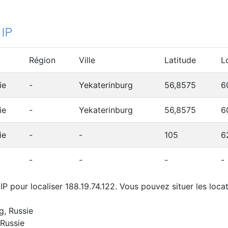
 IP
Région
Ville
Latitude
L
ie
-
Yekaterinburg
56,8575
6
ie
-
Yekaterinburg
56,8575
6
ie
-
-
105
6
-
-
-
-
P pour localiser 188.19.74.122. Vous pouvez situer les locat
g, Russie
Russie