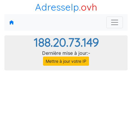
AdresseIp
.ovh
188.20.73.149
Dernière mise à jour:-
Mettre à jour votre IP