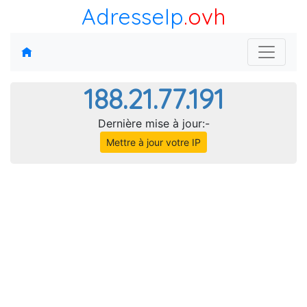
AdresseIp
.ovh
188.21.77.191
Dernière mise à jour:-
Mettre à jour votre IP