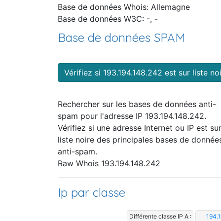
Base de données Whois: Allemagne
Base de données W3C: -, -
Base de données SPAM
Vérifiez si 193.194.148.242 est sur liste no
Rechercher sur les bases de données anti-
spam pour l'adresse IP 193.194.148.242.
Vérifiez si une adresse Internet ou IP est sur
liste noire des principales bases de donnée
anti-spam.
Raw Whois 193.194.148.242
Ip par classe
Différente classe IP A :
194.