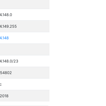
4.148.0
4.149.255
4.148
4.148.0/23
754802
c
/2018