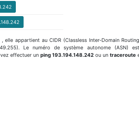
8.242
.148.242
r , elle appartient au CIDR (Classless Inter-Domain Routing
4.149.255). Le numéro de système autonome (ASN) es
vez effectuer un
ping 193.194.148.242
ou un
traceroute
e