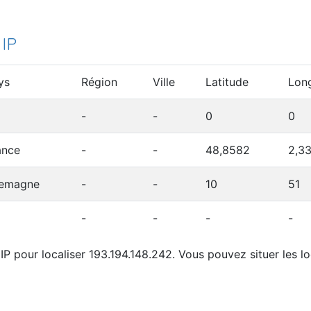
 IP
ys
Région
Ville
Latitude
Lon
-
-
0
0
ance
-
-
48,8582
2,3
lemagne
-
-
10
51
-
-
-
-
P pour localiser 193.194.148.242. Vous pouvez situer les lo