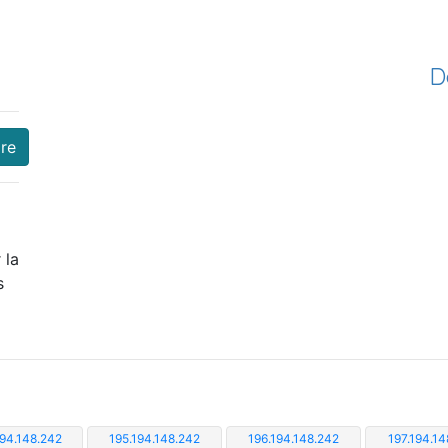
D
ire
 la
s
194.148.242
195.194.148.242
196.194.148.242
197.194.14