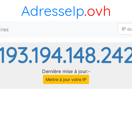
AdresseIp
.ovh
ries
193.194.148.24
Dernière mise à jour:-
Mettre à jour votre IP