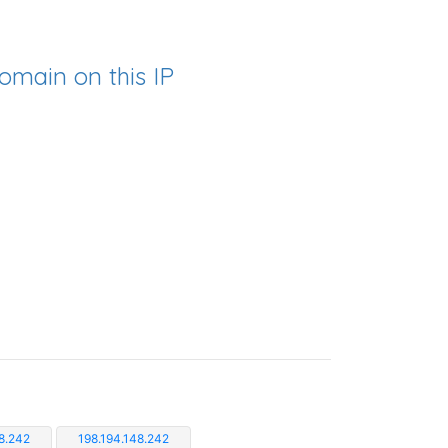
omain on this IP
8.242
198.194.148.242