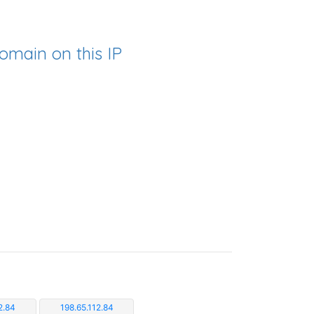
omain on this IP
2.84
198.65.112.84