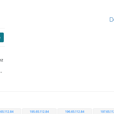
D
e
ez
i-
.65.112.84
195.65.112.84
196.65.112.84
197.65.11