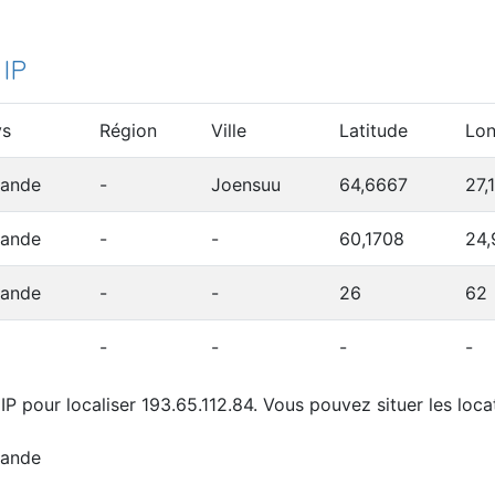
 IP
ys
Région
Ville
Latitude
Lon
lande
-
Joensuu
64,6667
27,
lande
-
-
60,1708
24,
lande
-
-
26
62
-
-
-
-
P pour localiser 193.65.112.84. Vous pouvez situer les locat
lande