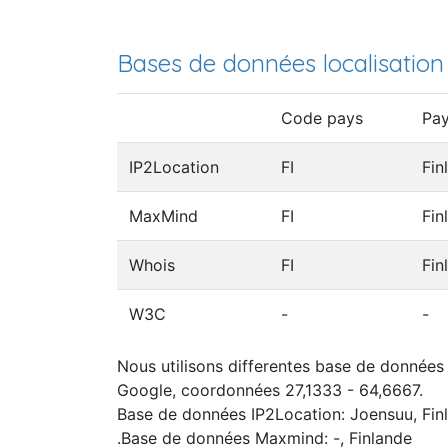
Bases de données localisation
Code pays
Pa
IP2Location
FI
Fin
MaxMind
FI
Fin
Whois
FI
Fin
W3C
-
-
Nous utilisons differentes base de données I
Google, coordonnées 27,1333 - 64,6667.
Base de données IP2Location: Joensuu, Fin
.Base de données Maxmind: -, Finlande