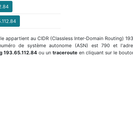
2.84
.112.84
elle appartient au CIDR (Classless Inter-Domain Routing) 19
 numéro de système autonome (ASN) est 790 et l'adre
g 193.65.112.84
ou un
traceroute
en cliquant sur le bouto