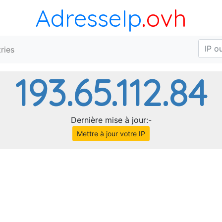
AdresseIp
.ovh
ries
193.65.112.84
Dernière mise à jour:-
Mettre à jour votre IP