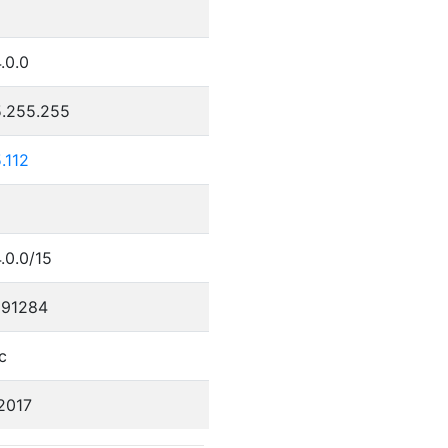
.0.0
5.255.255
.112
.0.0/15
91284
c
2017