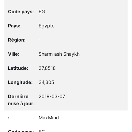
EG
Égypte
-
Sharm ash Shaykh
27,8518
34,305
2018-03-07
MaxMind
EG