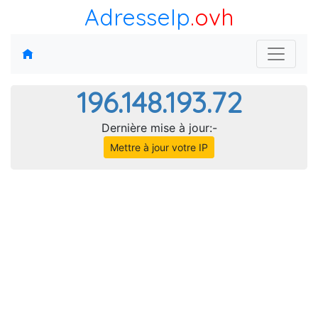
AdresseIp
.ovh
196.148.193.72
Dernière mise à jour:-
Mettre à jour votre IP