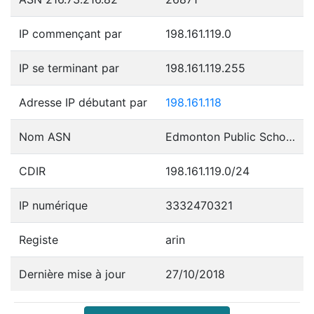
IP commençant par
198.161.119.0
IP se terminant par
198.161.119.255
Adresse IP débutant par
198.161.118
Nom ASN
Edmonton Public School Board, District No. 7
CDIR
198.161.119.0/24
IP numérique
3332470321
Registe
arin
Dernière mise à jour
27/10/2018