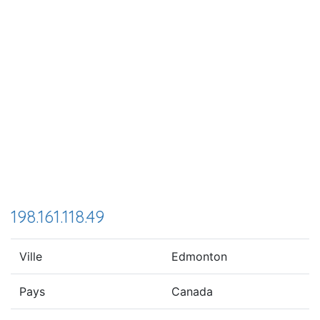
198.161.118.49
Ville
Edmonton
Pays
Canada