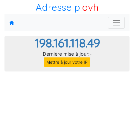
AdresseIp
.ovh
198.161.118.49
Dernière mise à jour:-
Mettre à jour votre IP