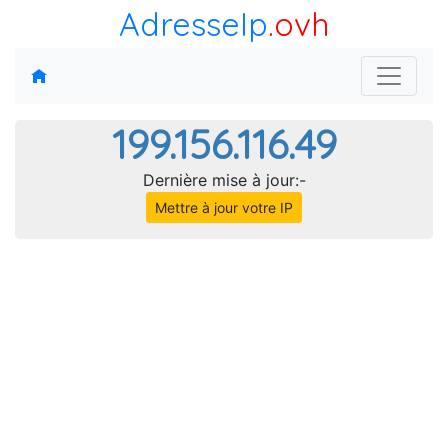
AdresseIp
.ovh
199.156.116.49
Dernière mise à jour:-
Mettre à jour votre IP