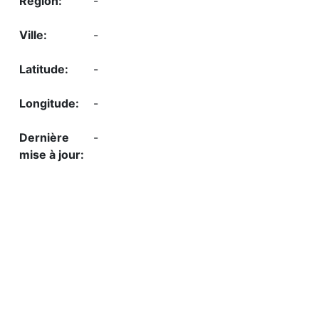
-
-
-
-
-