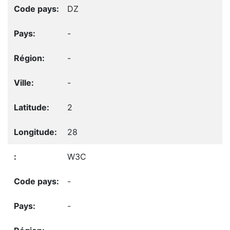
DZ
-
-
-
2
28
W3C
-
-