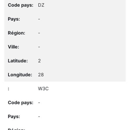
DZ
-
-
-
2
28
W3C
-
-