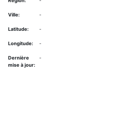
-
-
-
-
-