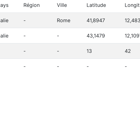
ays
Région
Ville
Latitude
Longi
talie
-
Rome
41,8947
12,48
talie
-
-
43,1479
12,109
-
-
13
42
-
-
-
-