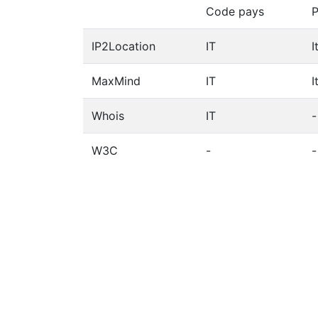
Code pays
P
IP2Location
IT
I
MaxMind
IT
I
Whois
IT
-
W3C
-
-