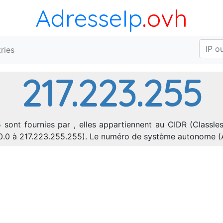
AdresseIp
.ovh
ries
217.223.255
sont fournies par , elles appartiennent au CIDR (Classles
.0.0 à 217.223.255.255). Le numéro de système autonome 