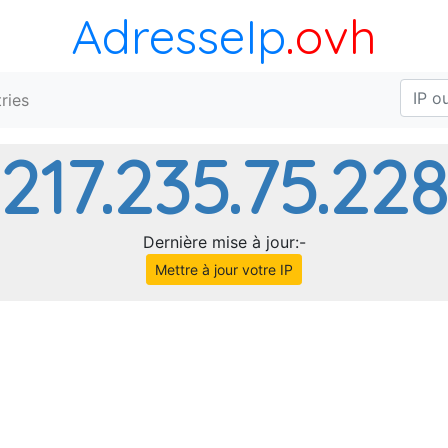
AdresseIp
.ovh
ries
217.235.75.228
Dernière mise à jour:-
Mettre à jour votre IP