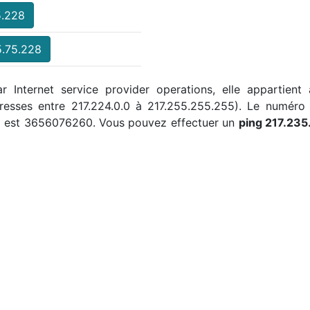
5.228
5.75.228
ar Internet service provider operations, elle appartient
 adresses entre 217.224.0.0 à 217.255.255.255). Le numé
28 est 3656076260. Vous pouvez effectuer un
ping 217.235