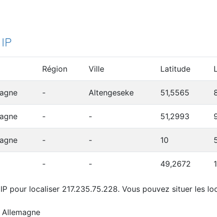
 IP
Région
Ville
Latitude
magne
-
Altengeseke
51,5565
magne
-
-
51,2993
magne
-
-
10
-
-
49,2672
IP pour localiser 217.235.75.228. Vous pouvez situer les loc
, Allemagne