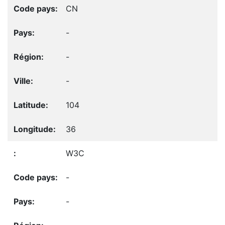
CN
-
-
-
104
36
W3C
-
-