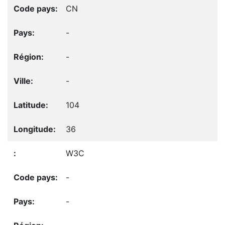
CN
-
-
-
104
36
W3C
-
-