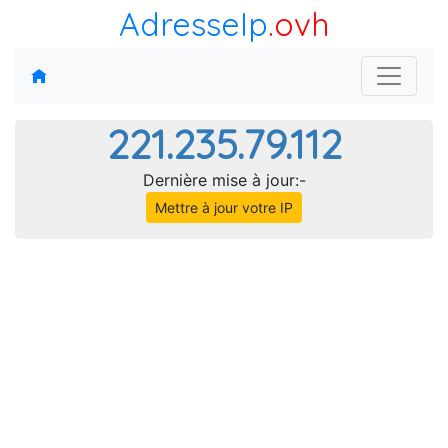
AdresseIp
.ovh
221.235.79.112
Dernière mise à jour:-
Mettre à jour votre IP