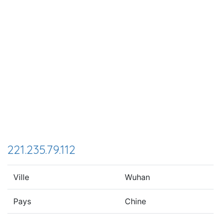
221.235.79.112
Ville
Wuhan
Pays
Chine