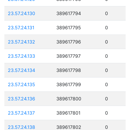
23.57.24.130
389617794
0
23.57.24.131
389617795
0
23.57.24.132
389617796
0
23.57.24.133
389617797
0
23.57.24.134
389617798
0
23.57.24.135
389617799
0
23.57.24.136
389617800
0
23.57.24.137
389617801
0
23.57.24.138
389617802
0