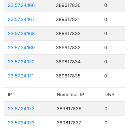
23.57.24.166
389617830
0
23.57.24.167
389617831
0
23.57.24.168
389617832
0
23.57.24.169
389617833
0
23.57.24.170
389617834
0
23.57.24.171
389617835
0
IP
Numerical IP
DNS
23.57.24.172
389617836
0
23.57.24.173
389617837
0