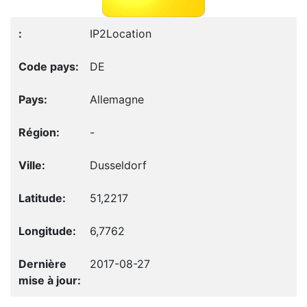
IP2Location
DE
Allemagne
-
Dusseldorf
51,2217
6,7762
2017-08-27