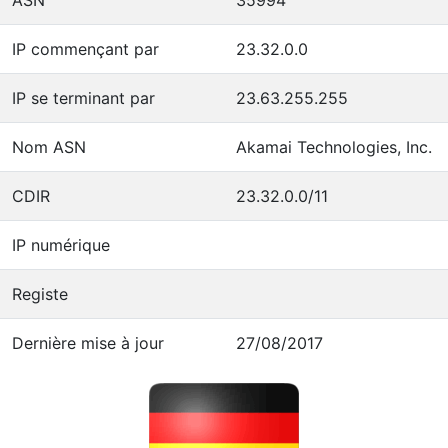
IP commençant par
23.32.0.0
IP se terminant par
23.63.255.255
Nom ASN
Akamai Technologies, Inc.
CDIR
23.32.0.0/11
IP numérique
Registe
Dernière mise à jour
27/08/2017