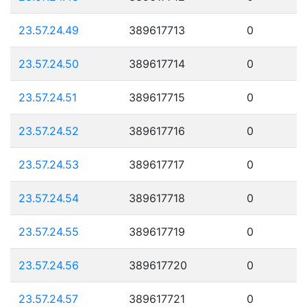
23.57.24.49
389617713
0
23.57.24.50
389617714
0
23.57.24.51
389617715
0
23.57.24.52
389617716
0
23.57.24.53
389617717
0
23.57.24.54
389617718
0
23.57.24.55
389617719
0
23.57.24.56
389617720
0
23.57.24.57
389617721
0