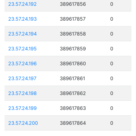
23.57.24.192
389617856
0
23.57.24.193
389617857
0
23.57.24.194
389617858
0
23.57.24.195
389617859
0
23.57.24.196
389617860
0
23.57.24.197
389617861
0
23.57.24.198
389617862
0
23.57.24.199
389617863
0
23.57.24.200
389617864
0