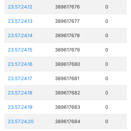
23.57.24.12
389617676
0
23.57.24.13
389617677
0
23.57.24.14
389617678
0
23.57.24.15
389617679
0
23.57.24.16
389617680
0
23.57.24.17
389617681
0
23.57.24.18
389617682
0
23.57.24.19
389617683
0
23.57.24.20
389617684
0