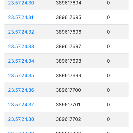
23.57.24.30
389617694
0
23.57.24.31
389617695
0
23.57.24.32
389617696
0
23.57.24.33
389617697
0
23.57.24.34
389617698
0
23.57.24.35
389617699
0
23.57.24.36
389617700
0
23.57.24.37
389617701
0
23.57.24.38
389617702
0