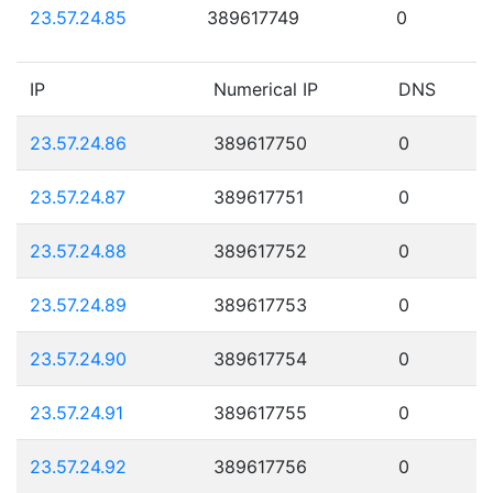
23.57.24.85
389617749
0
IP
Numerical IP
DNS
23.57.24.86
389617750
0
23.57.24.87
389617751
0
23.57.24.88
389617752
0
23.57.24.89
389617753
0
23.57.24.90
389617754
0
23.57.24.91
389617755
0
23.57.24.92
389617756
0