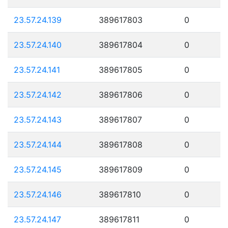
23.57.24.139
389617803
0
23.57.24.140
389617804
0
23.57.24.141
389617805
0
23.57.24.142
389617806
0
23.57.24.143
389617807
0
23.57.24.144
389617808
0
23.57.24.145
389617809
0
23.57.24.146
389617810
0
23.57.24.147
389617811
0