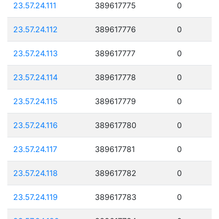
23.57.24.111
389617775
0
23.57.24.112
389617776
0
23.57.24.113
389617777
0
23.57.24.114
389617778
0
23.57.24.115
389617779
0
23.57.24.116
389617780
0
23.57.24.117
389617781
0
23.57.24.118
389617782
0
23.57.24.119
389617783
0