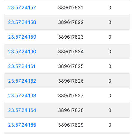
23.57.24.157
389617821
0
23.57.24.158
389617822
0
23.57.24.159
389617823
0
23.57.24.160
389617824
0
23.57.24.161
389617825
0
23.57.24.162
389617826
0
23.57.24.163
389617827
0
23.57.24.164
389617828
0
23.57.24.165
389617829
0