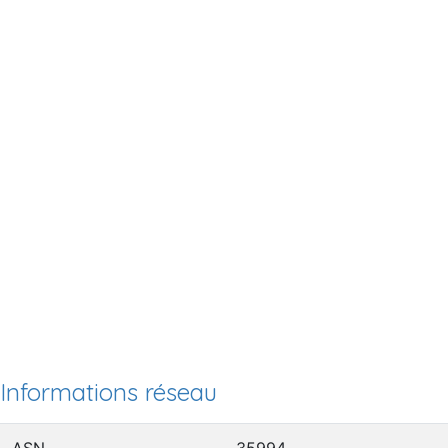
Informations réseau
ASN
35994