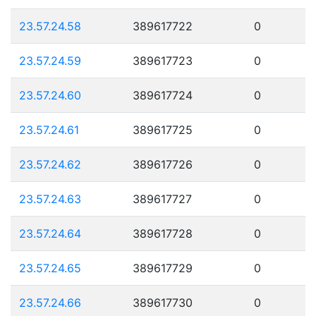
23.57.24.58
389617722
0
23.57.24.59
389617723
0
23.57.24.60
389617724
0
23.57.24.61
389617725
0
23.57.24.62
389617726
0
23.57.24.63
389617727
0
23.57.24.64
389617728
0
23.57.24.65
389617729
0
23.57.24.66
389617730
0