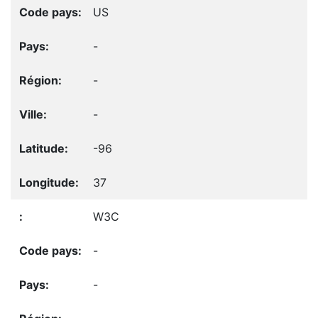
US
-
-
-
-96
37
W3C
-
-