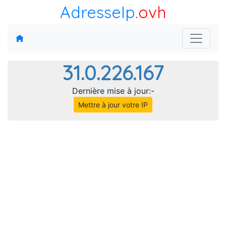
AdresseIp
.ovh
31.0.226.167
Dernière mise à jour:-
Mettre à jour votre IP