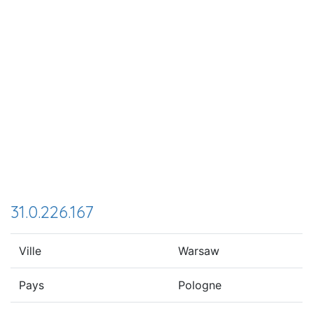
31.0.226.167
Ville
Warsaw
Pays
Pologne