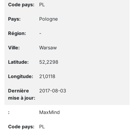
PL
Pologne
-
Warsaw
52,2298
21,0118
2017-08-03
MaxMind
PL