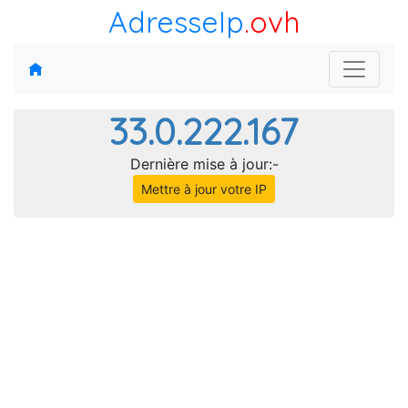
AdresseIp
.ovh
33.0.222.167
Dernière mise à jour:-
Mettre à jour votre IP