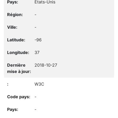
États-Unis
-
-
-96
37
2018-10-27
W3C
-
-