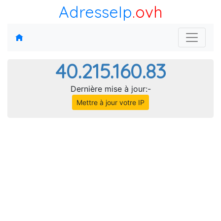
AdresseIp
.ovh
40.215.160.83
Dernière mise à jour:-
Mettre à jour votre IP