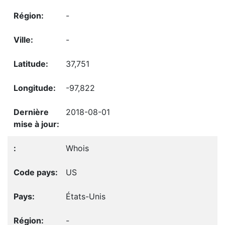
-
-
37,751
-97,822
2018-08-01
Whois
US
États-Unis
-