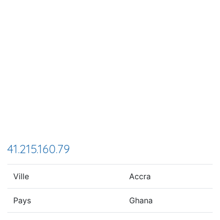
41.215.160.79
Ville
Accra
Pays
Ghana