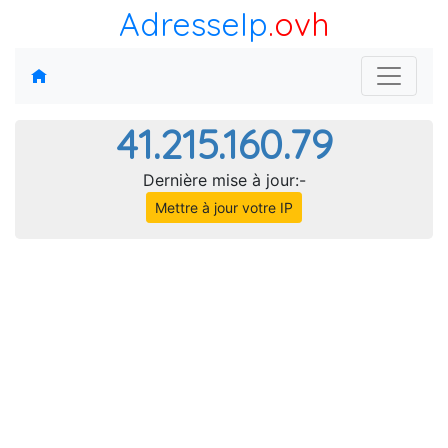
AdresseIp
.ovh
41.215.160.79
Dernière mise à jour:-
Mettre à jour votre IP